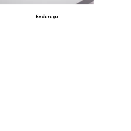
Endereço
Rua Prates, 194 - Bom Retiro
SP
01121-000
info@meusite.com
Telefone:
(11) 3456-7890
Suporte ao cliente
Contato
Central de ajuda
Sobre nós