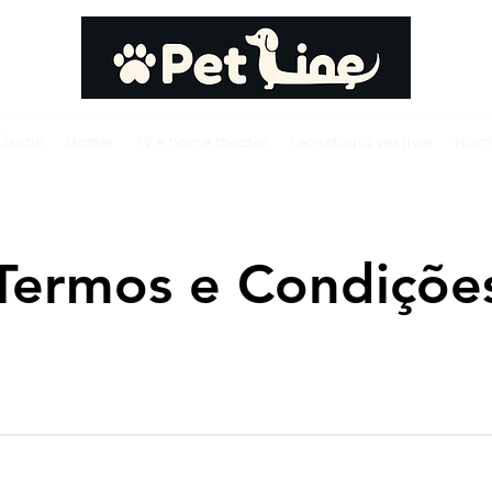
Áudio
Mobile
TV e home theater
Tecnologia vestível
Prom
Termos e Condiçõe