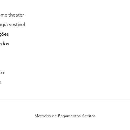
ome theater
gia vestível
ções
edos
to
e
Métodos de Pagamentos Aceitos