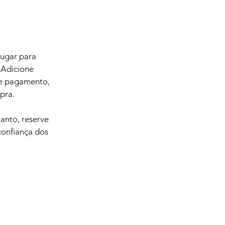
lugar para
 Adicione
 de pagamento,
pra.
anto, reserve
confiança dos