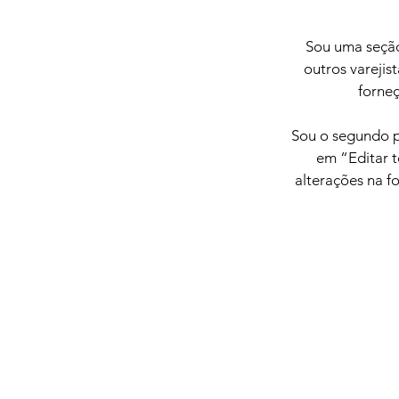
Sou uma seção
outros varejis
forne
Sou o segundo p
em “Editar t
alterações na f