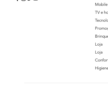
Mobile
TV e h
Tecnolo
Promo
Brinqu
Loja
Loja
Confor
Higien