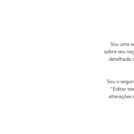
Sou uma se
sobre seu neg
detalhada d
Sou o segun
“Editar tex
alterações 